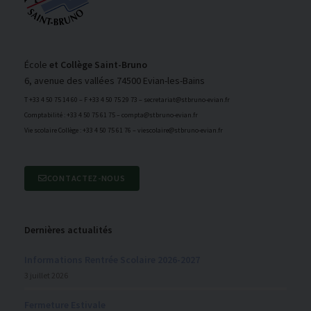
École
et Collège Saint-Bruno
6, avenue des vallées 74500 Evian-les-Bains
T +33 4 50 75 14 60 – F +33 4 50 75 29 73 – secretariat@stbruno-evian.fr
Comptabilité : +33 4 50 75 61 75 – compta@stbruno-evian.fr
Vie scolaire Collège : +33 4 50 75 61 76 – viescolaire@stbruno-evian.fr
CONTACTEZ-NOUS
Dernières actualités
Informations Rentrée Scolaire 2026-2027
3 juillet 2026
Fermeture Estivale