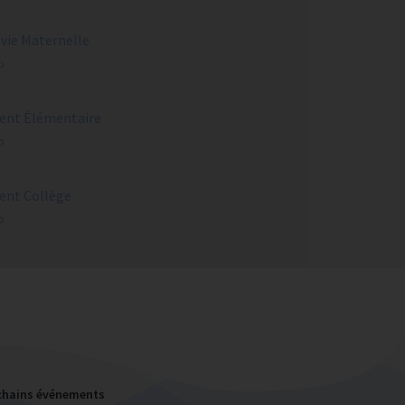
 vie Maternelle
o
ent Élémentaire
o
ent Collège
o
chains événements