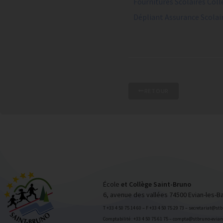
Fournitures Scolaires Col
Dépliant Assurance Scolai
RETOUR
École
et Collège Saint-Bruno
6, avenue des vallées 74500 Evian-les-B
T +33 4 50 75 14 60 – F +33 4 50 75 29 73 – secretariat@st
Comptabilité : +33 4 50 75 61 75 – compta@stbruno-evian.