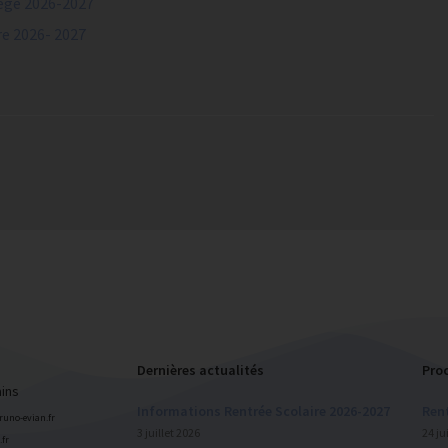
lège 2026-2027
re 2026- 2027
Dernières actualités
Pro
ains
Informations Rentrée Scolaire 2026-2027
Rent
bruno-evian.fr
3 juillet 2026
24 ju
fr