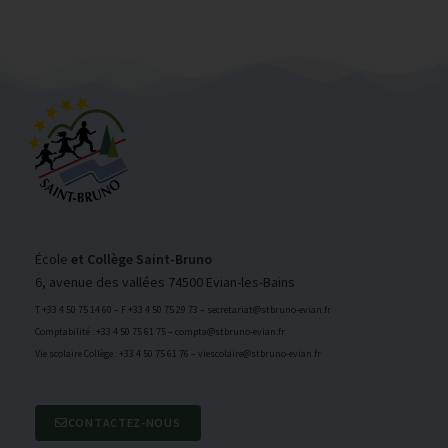
École
et Collège Saint-Bruno
6, avenue des vallées 74500 Evian-les-Bains
T +33 4 50 75 14 60 – F +33 4 50 75 29 73 – secretariat@stbruno-evian.fr
Comptabilité : +33 4 50 75 61 75 – compta@stbruno-evian.fr
Vie scolaire Collège : +33 4 50 75 61 76 – viescolaire@stbruno-evian.fr
CONTACTEZ-NOUS