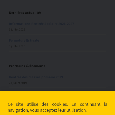
Dernières actualités
Informations Rentrée Scolaire 2026-2027
3 juillet 2026
Fermeture Estivale
3 juillet 2026
Prochains événements
Rentrée des classes primaire 2019
24 juillet 2019
Vacances de la Toussaint
28 septembre 2019
Ce site utilise des cookies. En continuant la
navigation, vous acceptez leur utilisation.