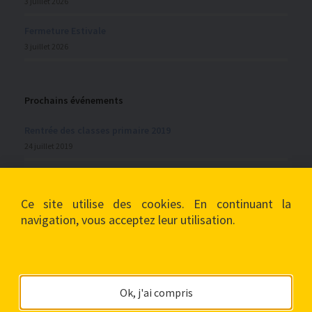
3 juillet 2026
Fermeture Estivale
3 juillet 2026
Prochains événements
Rentrée des classes primaire 2019
24 juillet 2019
Vacances de la Toussaint
28 septembre 2019
Ce site utilise des cookies. En continuant la
navigation, vous acceptez leur utilisation.
Mentions légales
Politique de confidentialité
Ok, j'ai compris
Plan du site