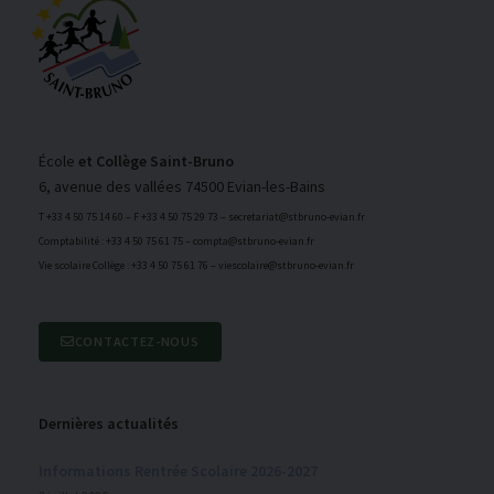
École
et Collège Saint-Bruno
6, avenue des vallées 74500 Evian-les-Bains
T +33 4 50 75 14 60 – F +33 4 50 75 29 73 – secretariat@stbruno-evian.fr
Comptabilité : +33 4 50 75 61 75 – compta@stbruno-evian.fr
Vie scolaire Collège : +33 4 50 75 61 76 – viescolaire@stbruno-evian.fr
CONTACTEZ-NOUS
Dernières actualités
Informations Rentrée Scolaire 2026-2027