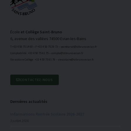
École
et Collège Saint-Bruno
6, avenue des vallées 74500 Evian-les-Bains
T +33 4 50 75 14 60 – F +33 4 50 75 29 73 – secretariat@stbruno-evian.fr
Comptabilité : +33 4 50 75 61 75 – compta@stbruno-evian.fr
Vie scolaire Collège : +33 4 50 75 61 76 – viescolaire@stbruno-evian.fr
CONTACTEZ-NOUS
Dernières actualités
Informations Rentrée Scolaire 2026-2027
3 juillet 2026