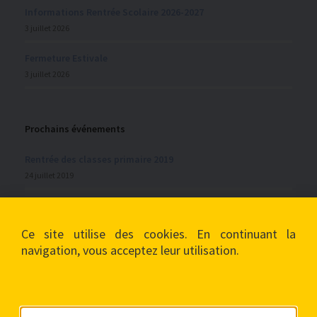
Informations Rentrée Scolaire 2026-2027
3 juillet 2026
Fermeture Estivale
3 juillet 2026
Prochains événements
Rentrée des classes primaire 2019
24 juillet 2019
Vacances de la Toussaint
28 septembre 2019
Ce site utilise des cookies. En continuant la
navigation, vous acceptez leur utilisation.
Mentions légales
Politique de confidentialité