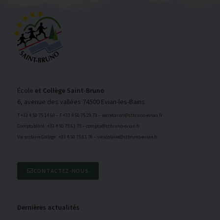
École
et Collège Saint-Bruno
6, avenue des vallées 74500 Evian-les-Bains
T +33 4 50 75 14 60 – F +33 4 50 75 29 73 – secretariat@stbruno-evian.fr
Comptabilité : +33 4 50 75 61 75 – compta@stbruno-evian.fr
Vie scolaire Collège : +33 4 50 75 61 76 – viescolaire@stbruno-evian.fr
CONTACTEZ-NOUS
Dernières actualités