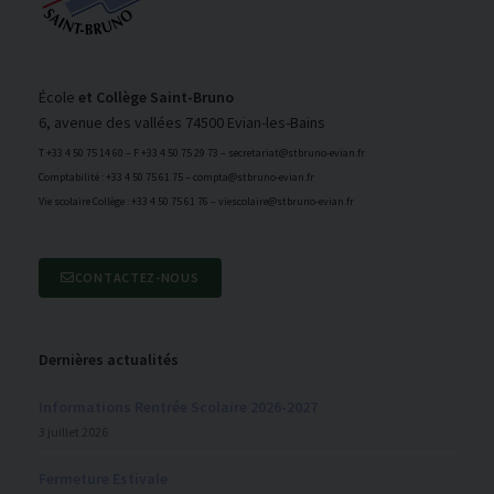
École
et Collège Saint-Bruno
6, avenue des vallées 74500 Evian-les-Bains
T +33 4 50 75 14 60 – F +33 4 50 75 29 73 – secretariat@stbruno-evian.fr
Comptabilité : +33 4 50 75 61 75 – compta@stbruno-evian.fr
Vie scolaire Collège : +33 4 50 75 61 76 – viescolaire@stbruno-evian.fr
CONTACTEZ-NOUS
Dernières actualités
Informations Rentrée Scolaire 2026-2027
3 juillet 2026
Fermeture Estivale