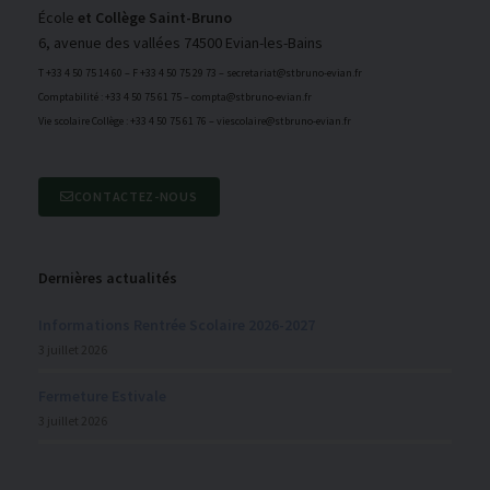
École
et Collège Saint-Bruno
6, avenue des vallées 74500 Evian-les-Bains
T +33 4 50 75 14 60 – F +33 4 50 75 29 73 – secretariat@stbruno-evian.fr
Comptabilité : +33 4 50 75 61 75 – compta@stbruno-evian.fr
Vie scolaire Collège : +33 4 50 75 61 76 – viescolaire@stbruno-evian.fr
CONTACTEZ-NOUS
Dernières actualités
Informations Rentrée Scolaire 2026-2027
3 juillet 2026
Fermeture Estivale
3 juillet 2026