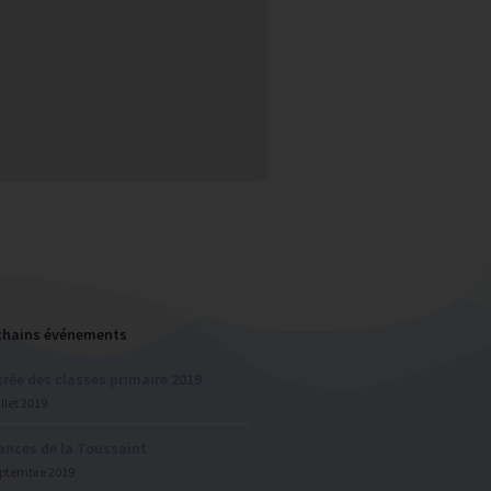
chains événements
rée des classes primaire 2019
illet 2019
ances de la Toussaint
eptembre 2019