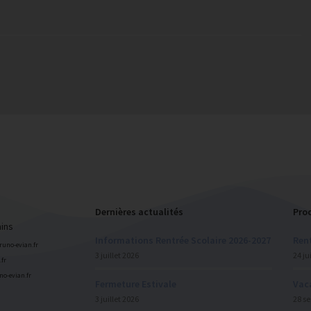
Dernières actualités
Pro
ains
Informations Rentrée Scolaire 2026-2027
Rent
bruno-evian.fr
3 juillet 2026
24 ju
fr
uno-evian.fr
Fermeture Estivale
Vac
3 juillet 2026
28 s