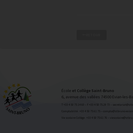
RETOUR
École
et Collège Saint-Bruno
6, avenue des vallées 74500 Evian-les-B
T +33 4 50 75 14 60 – F +33 4 50 75 29 73 – secretariat@st
Comptabilité : +33 4 50 75 61 75 – compta@stbruno-evian.
Vie scolaire Collège : +33 4 50 75 61 76 – viescolaire@stbr