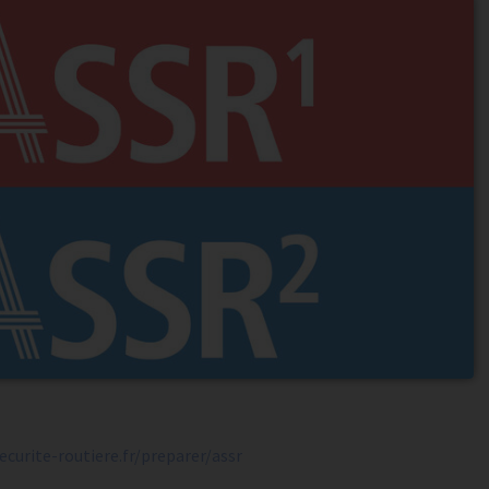
ecurite-routiere.fr/preparer/assr