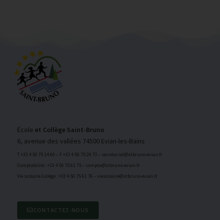
École
et Collège Saint-Bruno
6, avenue des vallées 74500 Evian-les-Bains
T +33 4 50 75 14 60 – F +33 4 50 75 29 73 – secretariat@stbruno-evian.fr
Comptabilité : +33 4 50 75 61 75 – compta@stbruno-evian.fr
Vie scolaire Collège : +33 4 50 75 61 76 – viescolaire@stbruno-evian.fr
CONTACTEZ-NOUS