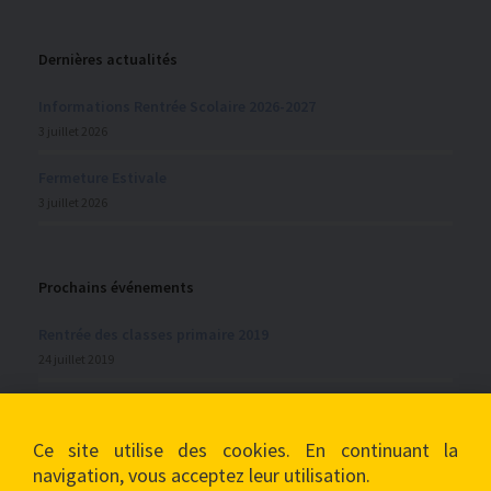
Dernières actualités
Informations Rentrée Scolaire 2026-2027
3 juillet 2026
Fermeture Estivale
3 juillet 2026
Prochains événements
Rentrée des classes primaire 2019
24 juillet 2019
Vacances de la Toussaint
28 septembre 2019
Ce site utilise des cookies. En continuant la
navigation, vous acceptez leur utilisation.