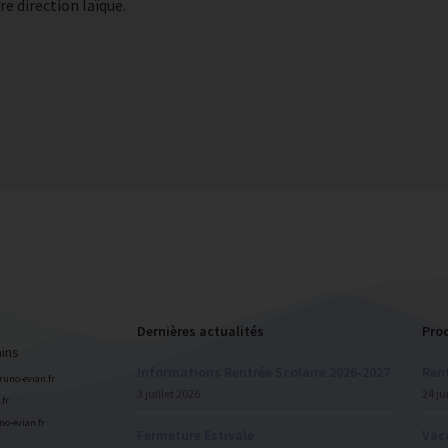
e direction laïque.
Dernières actualités
Pro
ains
Informations Rentrée Scolaire 2026-2027
Rent
bruno-evian.fr
3 juillet 2026
24 ju
fr
uno-evian.fr
Fermeture Estivale
Vac