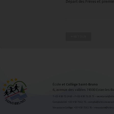
Départ des Frères et premièr
RETOUR
École
et Collège Saint-Bruno
6, avenue des vallées 74500 Evian-les-B
T +33 4 50 75 14 60 – F +33 4 50 75 29 73 – secretariat@st
Comptabilité : +33 4 50 75 61 75 – compta@stbruno-evian.
Vie scolaire Collège : +33 4 50 75 61 76 – viescolaire@stbr