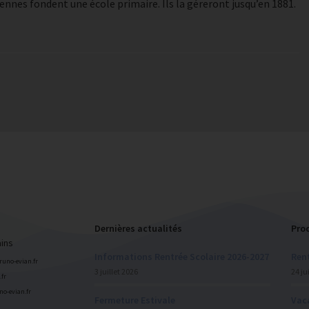
ennes fondent une école primaire. Ils la géreront jusqu’en 1881.
Dernières actualités
Pro
ains
Informations Rentrée Scolaire 2026-2027
Rent
bruno-evian.fr
3 juillet 2026
24 ju
fr
uno-evian.fr
Fermeture Estivale
Vac