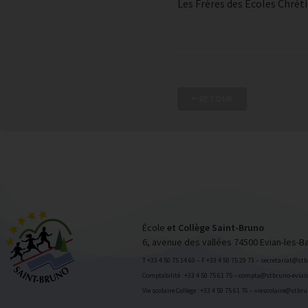
Les Frères des Ecoles Chréti
RETOUR
École
et Collège Saint-Bruno
6, avenue des vallées 74500 Evian-les-B
T +33 4 50 75 14 60 – F +33 4 50 75 29 73 – secretariat@st
Comptabilité : +33 4 50 75 61 75 – compta@stbruno-evian.
Vie scolaire Collège : +33 4 50 75 61 76 – viescolaire@stbr